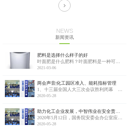
NEWS
新闻资讯
肥料是选择什么样子的好
叶面肥是什么肥料？叶面肥料是一种可以直接喷洒在叶面，供叶面吸收的一种肥料不过什么样子的作物使用叶面肥效果可以达到最好呢？叶面肥喷洒到叶面上，叶面吸收营养之后开始循环到作物的茎，由茎循环到完整的植物体上所以说，叶面肥可以在叶片肥大的作物上，他...
2021-03-06
两会声音|化工园区准入、能耗指标管理
1、十三届全国人大三次会议胜利闭幕 第十三届全国人大第三次会议28日下午在人民大会堂举行闭幕会，习近平等党和国家领导人出席，全国人大常委会委员长栗战书发表讲话。闭幕会上，表决通过了关于政府工作报告的决议;通过了《中华人民共和国民法典》;通...
2020-05-28
助力化工企业发展，中智伟业在安全责任中阔
2020年5月12日，国务院安委会办公室应急管理部下发了关于《开展2020年全国“安全生产月”和 “安全生产万里行”活动》的通知。同时，今年也是安全生产专项整治三年行动元年，“从根本上消除事故隐患，有效遏制重特大事故发生”是每个化工企业必须...
2020-05-28