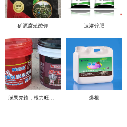
矿源腐殖酸钾
速溶锌肥
膨果先锋，根力旺，葡萄专用，柑橘专用
爆根